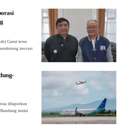
orasi
ng
) Garut terus
mendorong inovasi
dung-
ia dilaporkan
a Bandung mulai