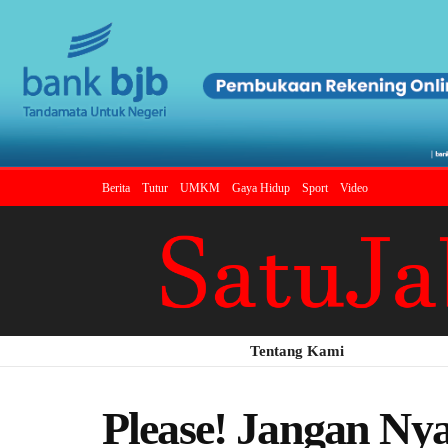
Berita
Tutur
UMKM
Gaya Hidup
Sport
Video
Tentang Kami
Please! Jangan N