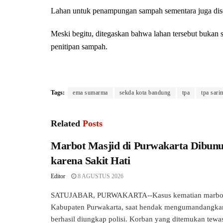
Lahan untuk penampungan sampah sementara juga dise
Meski begitu, ditegaskan bahwa lahan tersebut buka
penitipan sampah.
Tags:
ema sumarma
sekda kota bandung
tpa
tpa sari
Related
Posts
Marbot Masjid di Purwakarta Dibunu
karena Sakit Hati
Editor
8 AGUSTUS 2026
SATUJABAR, PURWAKARTA--Kasus kematian marbot 
Kabupaten Purwakarta, saat hendak mengumandangka
berhasil diungkap polisi. Korban yang ditemukan tewas