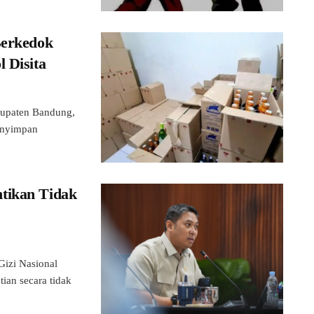
Berkedok
 Disita
upaten Bandung,
menyimpan
tikan Tidak
izi Nasional
an secara tidak