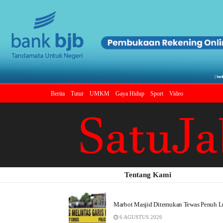
Berita
Tutur
UMKM
Gaya Hidup
Sport
Video
Tentang Kami
Marbot Masjid Ditemukan Tewas Penuh Lu
6 AGUSTUS 2026