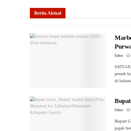
Berita Aktual
Marbo
Purwa
Editor
SATUJAB
penuh lu
di halam
Bupat
Editor
Bupati G
pajak ho