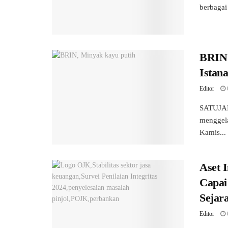
berbagai 
BRIN 
Istan
Editor
SATUJAB
menggela
Kamis...
Aset 
Capai 
Sejar
Editor