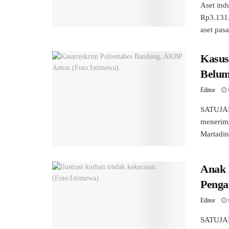
Aset ind
Rp3.131,0
aset pasar
Kasus
Belum
Editor
SATUJAB
menerima
Martadina
Anak 
Penga
Editor
SATUJAB