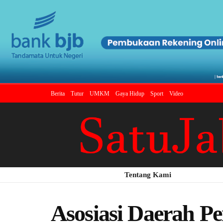
Berita
Tutur
UMKM
Gaya Hidup
Sport
Video
Tentang Kami
Asosiasi Daerah P