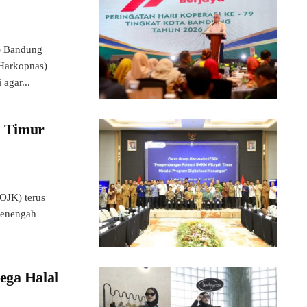
) Bandung
(Harkopnas)
agar...
 Timur
JK) terus
Menengah
ega Halal