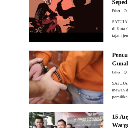
Seped
Editor
SATUJABA
di Kota 
tajam jeni
Pencu
Gunak
Editor
SATUJAB
mewah di
pemilikn
15 An
Warga