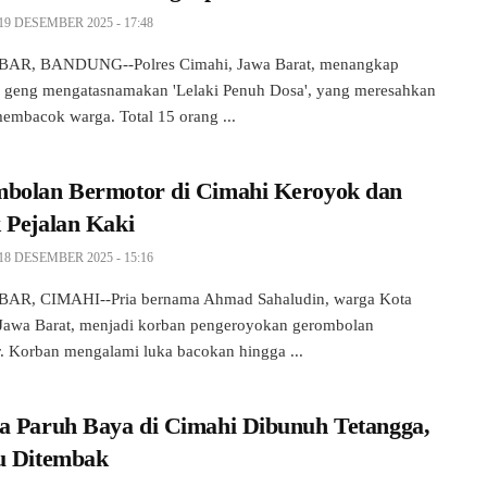
19 DESEMBER 2025 - 17:48
AR, BANDUNG--Polres Cimahi, Jawa Barat, menangkap
 geng mengatasnamakan 'Lelaki Penuh Dosa', yang meresahkan
membacok warga. Total 15 orang ...
bolan Bermotor di Cimahi Keroyok dan
 Pejalan Kaki
18 DESEMBER 2025 - 15:16
AR, CIMAHI--Pria bernama Ahmad Sahaludin, warga Kota
Jawa Barat, menjadi korban pengeroyokan gerombolan
. Korban mengalami luka bacokan hingga ...
a Paruh Baya di Cimahi Dibunuh Tetangga,
u Ditembak