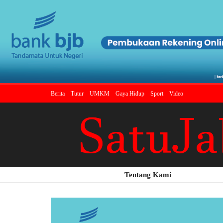
Berita
Tutur
UMKM
Gaya Hidup
Sport
Video
Tentang Kami