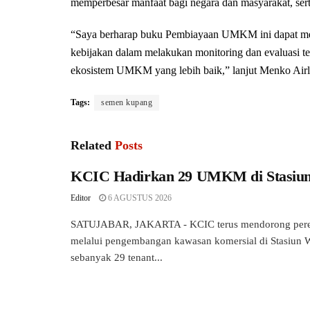
memperbesar manfaat bagi negara dan masyarakat, ser
“Saya berharap buku Pembiayaan UMKM ini dapat m
kebijakan dalam melakukan monitoring dan evaluasi 
ekosistem UMKM yang lebih baik,” lanjut Menko Air
Tags:
semen kupang
Related
Posts
KCIC Hadirkan 29 UMKM di Stasiu
Editor
6 AGUSTUS 2026
SATUJABAR, JAKARTA - KCIC terus mendorong pere
melalui pengembangan kawasan komersial di Stasiun W
sebanyak 29 tenant...