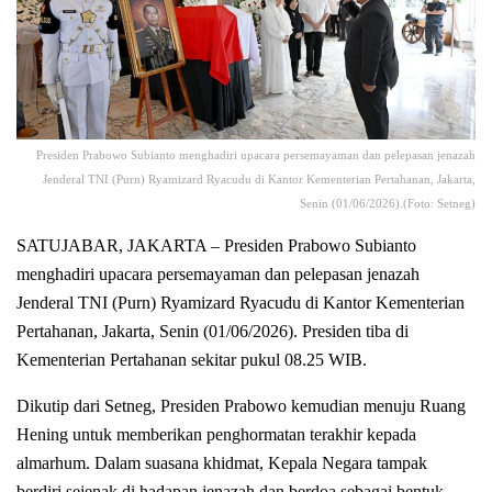
Presiden Prabowo Subianto menghadiri upacara persemayaman dan pelepasan jenazah
Jenderal TNI (Purn) Ryamizard Ryacudu di Kantor Kementerian Pertahanan, Jakarta,
Senin (01/06/2026).(Foto: Setneg)
SATUJABAR, JAKARTA – Presiden Prabowo Subianto
menghadiri upacara persemayaman dan pelepasan jenazah
Jenderal TNI (Purn) Ryamizard Ryacudu di Kantor Kementerian
Pertahanan, Jakarta, Senin (01/06/2026). Presiden tiba di
Kementerian Pertahanan sekitar pukul 08.25 WIB.
Dikutip dari Setneg, Presiden Prabowo kemudian menuju Ruang
Hening untuk memberikan penghormatan terakhir kepada
almarhum. Dalam suasana khidmat, Kepala Negara tampak
berdiri sejenak di hadapan jenazah dan berdoa sebagai bentuk