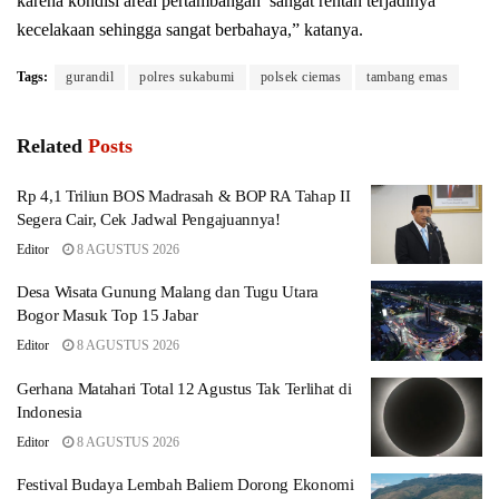
karena kondisi areal pertambangan sangat rentan terjadinya
kecelakaan sehingga sangat berbahaya,” katanya.
Tags:
gurandil
polres sukabumi
polsek ciemas
tambang emas
Related
Posts
Rp 4,1 Triliun BOS Madrasah & BOP RA Tahap II
Segera Cair, Cek Jadwal Pengajuannya!
Editor
8 AGUSTUS 2026
Desa Wisata Gunung Malang dan Tugu Utara
Bogor Masuk Top 15 Jabar
Editor
8 AGUSTUS 2026
Gerhana Matahari Total 12 Agustus Tak Terlihat di
Indonesia
Editor
8 AGUSTUS 2026
Festival Budaya Lembah Baliem Dorong Ekonomi