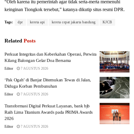
“Oleh karena itu pemerintah agar tidak serta-merta memenuhi
keinginan Tiongkok tersebut,” katanya dikutip situs resmi DPR.
Tags:
dpr
kereta api
kereta cepat jakarta bandung
KJCB
Related
Posts
Perkuat Integritas dan Keberkahan Operasi, Perwira
Kilang Balongan Gelar Doa Bersama
Editor
7 AGUSTUS 2026
‘Pak Ogah’ di Banjar Ditemukan Tewas di Jalan,
Diduga Korban Pembunuhan
Editor
7 AGUSTUS 2026
Transformasi Digital Perkuat Layanan, bank bjb
Raih Lima Titanium Awards pada PRIMA Awards
2026
Editor
7 AGUSTUS 2026