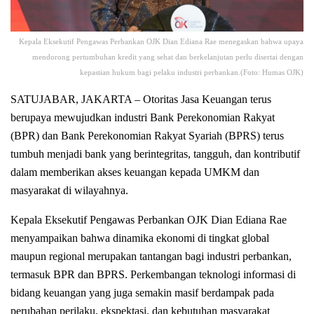
Kepala Eksekutif Pengawas Perbankan OJK Dian Ediana Rae menegaskan bahwa upaya
mendorong pertumbuhan kredit yang sehat dan berkelanjutan perlu disertai dengan
kepastian hukum bagi pelaku industri perbankan.(Foto: Humas OJK)
SATUJABAR, JAKARTA – Otoritas Jasa Keuangan terus
berupaya mewujudkan industri Bank Perekonomian Rakyat
(BPR) dan Bank Perekonomian Rakyat Syariah (BPRS) terus
tumbuh menjadi bank yang berintegritas, tangguh, dan kontributif
dalam memberikan akses keuangan kepada UMKM dan
masyarakat di wilayahnya.
Kepala Eksekutif Pengawas Perbankan OJK Dian Ediana Rae
menyampaikan bahwa dinamika ekonomi di tingkat global
maupun regional merupakan tantangan bagi industri perbankan,
termasuk BPR dan BPRS. Perkembangan teknologi informasi di
bidang keuangan yang juga semakin masif berdampak pada
perubahan perilaku, ekspektasi, dan kebutuhan masyarakat