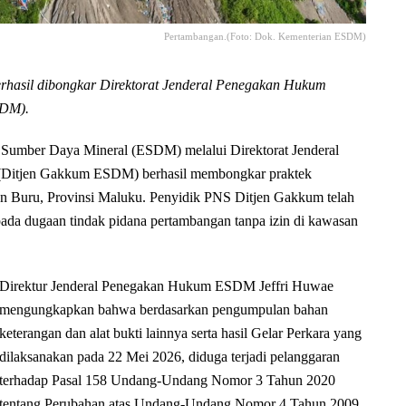
Pertambangan.(Foto: Dok. Kementerian ESDM)
erhasil dibongkar Direktorat Jenderal Penegakan Hukum
SDM).
ber Daya Mineral (ESDM) melalui Direktorat Jenderal
(Ditjen Gakkum ESDM) berhasil membongkar praktek
n Buru, Provinsi Maluku. Penyidik PNS Ditjen Gakkum telah
ada dugaan tindak pidana pertambangan tanpa izin di kawasan
Direktur Jenderal Penegakan Hukum ESDM Jeffri Huwae
mengungkapkan bahwa berdasarkan pengumpulan bahan
keterangan dan alat bukti lainnya serta hasil Gelar Perkara yang
dilaksanakan pada 22 Mei 2026, diduga terjadi pelanggaran
terhadap Pasal 158 Undang-Undang Nomor 3 Tahun 2020
tentang Perubahan atas Undang-Undang Nomor 4 Tahun 2009