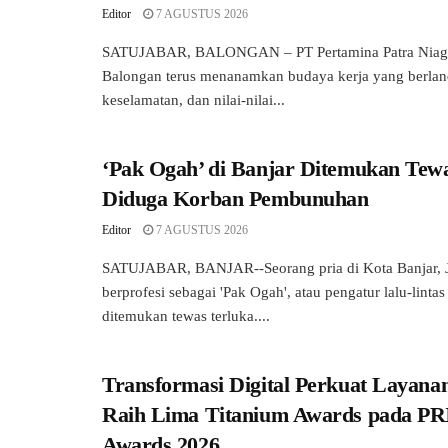
Editor
7 AGUSTUS 2026
SATUJABAR, BALONGAN – PT Pertamina Patra Niaga
Balongan terus menanamkan budaya kerja yang berland
keselamatan, dan nilai-nilai...
‘Pak Ogah’ di Banjar Ditemukan Tewa
Diduga Korban Pembunuhan
Editor
7 AGUSTUS 2026
SATUJABAR, BANJAR--Seorang pria di Kota Banjar, J
berprofesi sebagai 'Pak Ogah', atau pengatur lalu-linta
ditemukan tewas terluka....
Transformasi Digital Perkuat Layanan
Raih Lima Titanium Awards pada P
Awards 2026