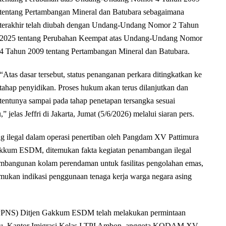
tentang Pertambangan Mineral dan Batubara sebagaimana
terakhir telah diubah dengan Undang-Undang Nomor 2 Tahun
2025 tentang Perubahan Keempat atas Undang-Undang Nomor
4 Tahun 2009 tentang Pertambangan Mineral dan Batubara.
“Atas dasar tersebut, status penanganan perkara ditingkatkan ke
tahap penyidikan. Proses hukum akan terus dilanjutkan dan
tentunya sampai pada tahap penetapan tersangka sesuai
jelas Jeffri di Jakarta, Jumat (5/6/2026) melalui siaran pers.
ng ilegal dalam operasi penertiban oleh Pangdam XV Pattimura
akkum ESDM, ditemukan fakta kegiatan penambangan ilegal
mbangunan kolam perendaman untuk fasilitas pengolahan emas,
emukan indikasi penggunaan tenaga kerja warga negara asing
l (PPNS) Ditjen Gakkum ESDM telah melakukan permintaan
uku, Kantor Imigrasi Kelas I TPI Ambon, anggota KODAM XV