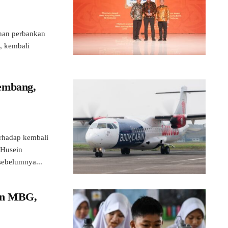
nan perbankan
, kembali
embang,
hadap kembali
 Husein
sebelumnya...
an MBG,