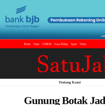
Berita
Tutur
UMKM
Gaya Hidup
Sport
Video
Tentang Kami
Gunung Botak Jad