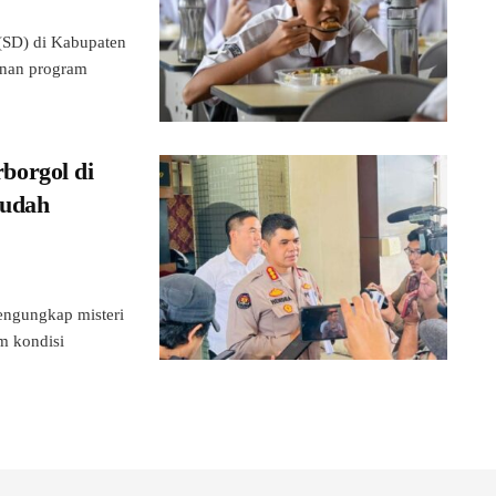
SD) di Kabupaten
anan program
borgol di
Sudah
ngungkap misteri
m kondisi