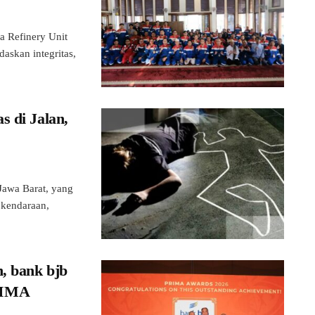
 Refinery Unit
askan integritas,
s di Jalan,
awa Barat, yang
s kendaraan,
, bank bjb
RIMA