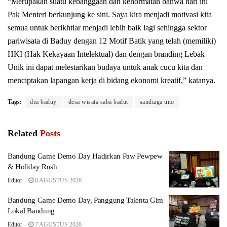
“Merupakan suatu kebanggaan dan kehormatan bahwa hari ini
Pak Menteri berkunjung ke sini. Saya kira menjadi motivasi kita
semua untuk berikhtiar menjadi lebih baik lagi sehingga sektor
pariwisata di Baduy dengan 12 Motif Batik yang telah (memiliki)
HKI (Hak Kekayaan Intelektual) dan dengan branding Lebak
Unik ini dapat melestarikan budaya untuk anak cucu kita dan
menciptakan lapangan kerja di bidang ekonomi kreatif,” katanya.
Tags:
dea baduy
desa wisata saba badut
sandiaga uno
Related
Posts
Bandung Game Demo Day Hadirkan Paw Pewpew
& Holiday Rush
Editor
8 AGUSTUS 2026
Bandung Game Demo Day, Panggung Talenta Gim
Lokal Bandung
Editor
7 AGUSTUS 2026