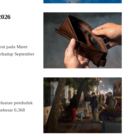
2026
at pada Maret
terhadap September
luaran penduduk
sebesar 0,368