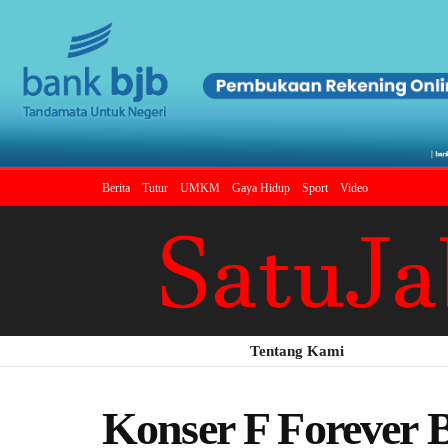
Berita
Tutur
UMKM
Gaya Hidup
Sport
Video
Tentang Kami
Konser F Forever 