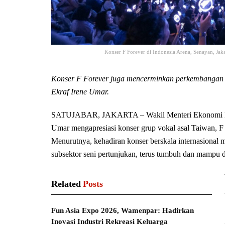
Konser F Forever di Indonesia Arena, Senayan, Jak
Konser F Forever juga mencerminkan perkembangan pe
Ekraf Irene Umar.
SATUJABAR, JAKARTA – Wakil Menteri Ekonomi Krea
Umar mengapresiasi konser grup vokal asal Taiwan, F F
Menurutnya, kehadiran konser berskala internasional m
subsektor seni pertunjukan, terus tumbuh dan mampu d
Related
Posts
Fun Asia Expo 2026, Wamenpar: Hadirkan
Inovasi Industri Rekreasi Keluarga