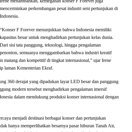
Irene menambahkan, kemegahan konser F Forever juga
mencerminkan perkembangan pesat industri seni pertunjukan di
Indonesia.
“Konser F Forever menunjukkan bahwa Indonesia memiliki
kapasitas besar untuk menghadirkan pertunjukan kelas dunia.
Dari sisi tata panggung, teknologi, hingga pengalaman
penonton, semuanya menggambarkan bahwa industri kreatif
matang dan kompetitif di tingkat internasional,” ujar Irene
tip laman Kementerian Ekraf.
ung 360 derajat yang dipadukan layar LED besar dan panggung
ggung modern tersebut menghadirkan pengalaman imersif
donesia dalam mendukung produksi konser internasional dengan
rcaya menjadi destinasi berbagai konser dan pertunjukan
a tidak hanya memperlihatkan besarnya pasar hiburan Tanah Air,