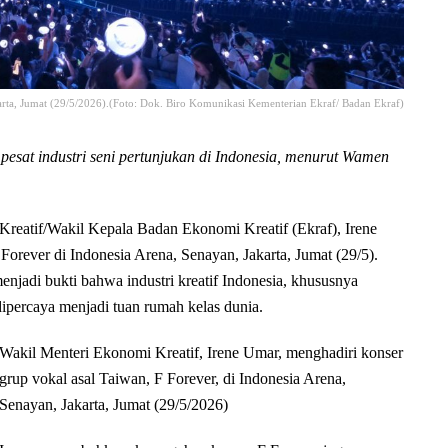
arta, Jumat (29/5/2026).(Foto: Dok. Biro Komunikasi Kementerian Ekraf/ Badan Ekraf)
sat industri seni pertunjukan di Indonesia, menurut Wamen
tif/Wakil Kepala Badan Ekonomi Kreatif (Ekraf), Irene
orever di Indonesia Arena, Senayan, Jakarta, Jumat (29/5).
enjadi bukti bahwa industri kreatif Indonesia, khususnya
ipercaya menjadi tuan rumah kelas dunia.
Wakil Menteri Ekonomi Kreatif, Irene Umar, menghadiri konser
grup vokal asal Taiwan, F Forever, di Indonesia Arena,
Senayan, Jakarta, Jumat (29/5/2026)