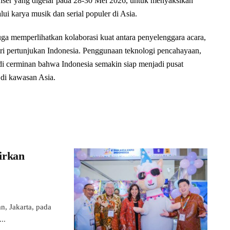
nser yang digelar pada 28-30 Mei 2026, untuk menyaksikan
ui karya musik dan serial populer di Asia.
uga memperlihatkan kolaborasi kuat antara penyelenggara acara,
ustri pertunjukan Indonesia. Penggunaan teknologi pencahayaan,
adi cerminan bahwa Indonesia semakin siap menjadi pusat
 di kawasan Asia.
irkan
, Jakarta, pada
..