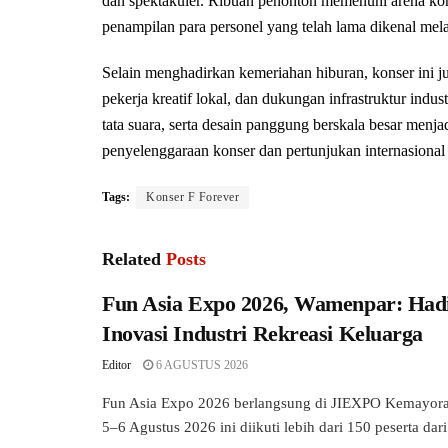
dan spektakuler. Ribuan penonton memenuhi arena ko
penampilan para personel yang telah lama dikenal melal
Selain menghadirkan kemeriahan hiburan, konser ini j
pekerja kreatif lokal, dan dukungan infrastruktur ind
tata suara, serta desain panggung berskala besar menj
penyelenggaraan konser dan pertunjukan internasional
Tags:
Konser F Forever
Related
Posts
Fun Asia Expo 2026, Wamenpar: Had
Inovasi Industri Rekreasi Keluarga
Editor
6 AGUSTUS 2026
Fun Asia Expo 2026 berlangsung di JIEXPO Kemayoran
5–6 Agustus 2026 ini diikuti lebih dari 150 peserta dari.