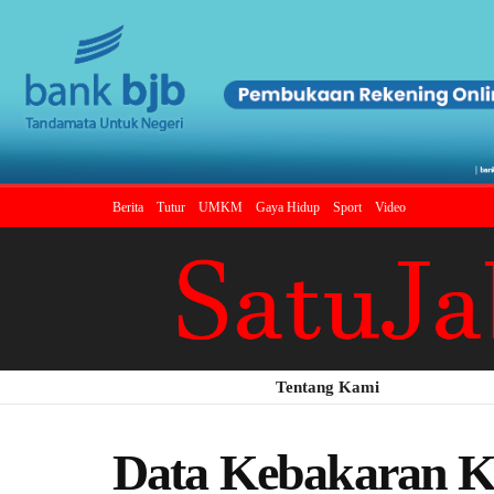
Berita
Tutur
UMKM
Gaya Hidup
Sport
Video
Tentang Kami
Data Kebakaran K