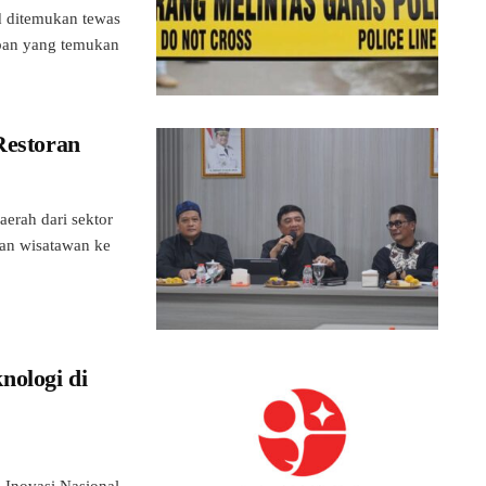
ditemukan tewas
rban yang temukan
Restoran
erah dari sektor
gan wisatawan ke
nologi di