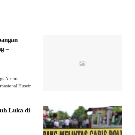
bangan
g –
 Air rute
rnasional Husein
uh Luka di