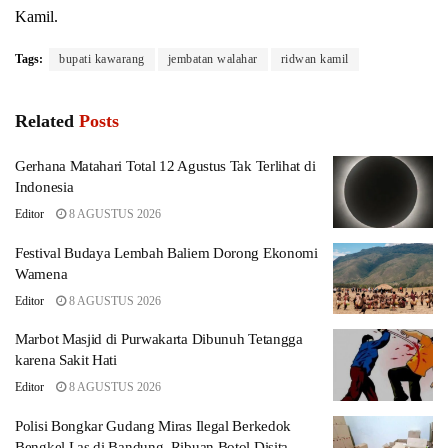
Kamil.
Tags:
bupati kawarang
jembatan walahar
ridwan kamil
Related
Posts
Gerhana Matahari Total 12 Agustus Tak Terlihat di
Indonesia
Editor
8 AGUSTUS 2026
Festival Budaya Lembah Baliem Dorong Ekonomi
Wamena
Editor
8 AGUSTUS 2026
Marbot Masjid di Purwakarta Dibunuh Tetangga
karena Sakit Hati
Editor
8 AGUSTUS 2026
Polisi Bongkar Gudang Miras Ilegal Berkedok
Bengkel Las di Bandung, Ribuan Botol Disita