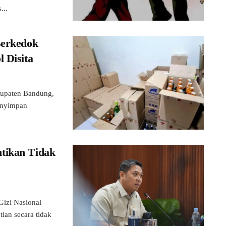
...
Berkedok
 Disita
upaten Bandung,
menyimpan
tikan Tidak
izi Nasional
an secara tidak