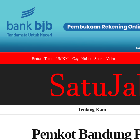
Berita
Tutur
UMKM
Gaya Hidup
Sport
Video
Tentang Kami
Pemkot Bandung Pe