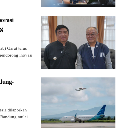
orasi
ng
) Garut terus
mendorong inovasi
dung-
ia dilaporkan
a Bandung mulai