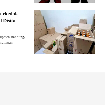
Berkedok
 Disita
upaten Bandung,
menyimpan