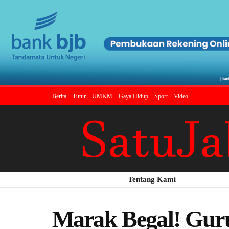
Berita
Tutur
UMKM
Gaya Hidup
Sport
Video
Tentang Kami
Marak Begal! Guru