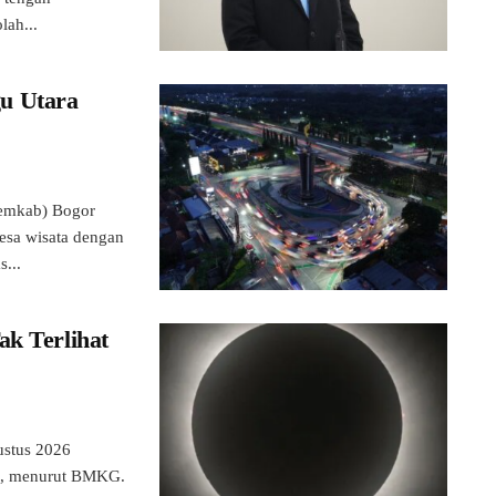
lah...
u Utara
emkab) Bogor
esa wisata dengan
...
ak Terlihat
ustus 2026
a., menurut BMKG.