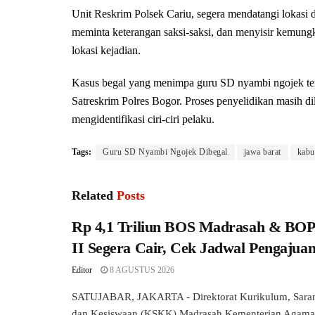
Unit Reskrim Polsek Cariu, segera mendatangi lokasi 
meminta keterangan saksi-saksi, dan menyisir kemung
lokasi kejadian.
Kasus begal yang menimpa guru SD nyambi ngojek ter
Satreskrim Polres Bogor. Proses penyelidikan masih di
mengidentifikasi ciri-ciri pelaku.
Tags:
Guru SD Nyambi Ngojek Dibegal
jawa barat
kabu
Related
Posts
Rp 4,1 Triliun BOS Madrasah & BO
II Segera Cair, Cek Jadwal Pengajua
Editor
8 AGUSTUS 2026
SATUJABAR, JAKARTA - Direktorat Kurikulum, Sara
dan Kesiswaan (KSKK) Madrasah Kementerian Agama