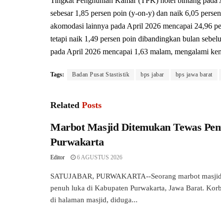
Tingkat Penghunian Kamar (TPK) hotel bintang pada 
sebesar 1,85 persen poin (y-on-y) dan naik 6,05 perse
akomodasi lainnya pada April 2026 mencapai 24,96 per
tetapi naik 1,49 persen poin dibandingkan bulan sebel
pada April 2026 mencapai 1,63 malam, mengalami kena
Tags:
Badan Pusat Stastistik
bps jabar
bps jawa barat
Related
Posts
Marbot Masjid Ditemukan Tewas Pen
Purwakarta
Editor
6 AGUSTUS 2026
SATUJABAR, PURWAKARTA--Seorang marbot masjid 
penuh luka di Kabupaten Purwakarta, Jawa Barat. Ko
di halaman masjid, diduga...