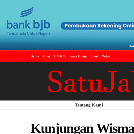
Berita
Tutur
UMKM
Gaya Hidup
Sport
Video
Tentang Kami
Kunjungan Wisman 