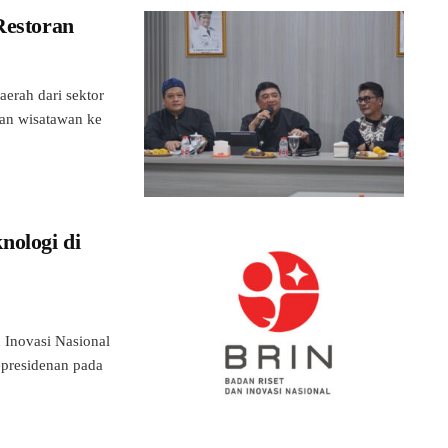
Restoran
erah dari sektor
gan wisatawan ke
nologi di
Inovasi Nasional
epresidenan pada