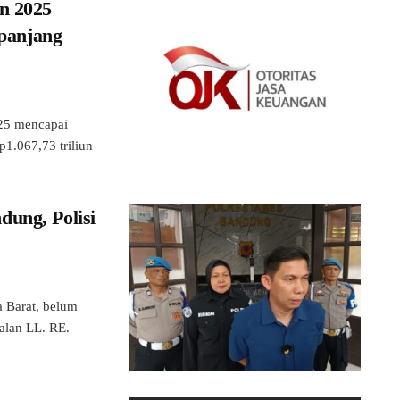
n 2025
epanjang
025 mencapai
p1.067,73 triliun
ung, Polisi
Barat, belum
alan LL. RE.