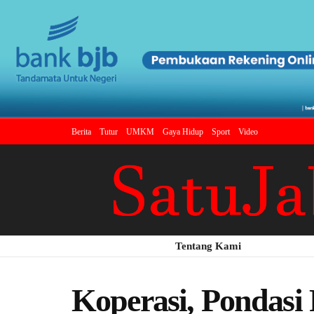
Berita
Tutur
UMKM
Gaya Hidup
Sport
Video
Tentang Kami
Koperasi, Pondas