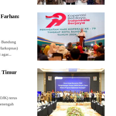
 Farhan:
) Bandung
(Harkopnas)
agar...
 Timur
JK) terus
Menengah