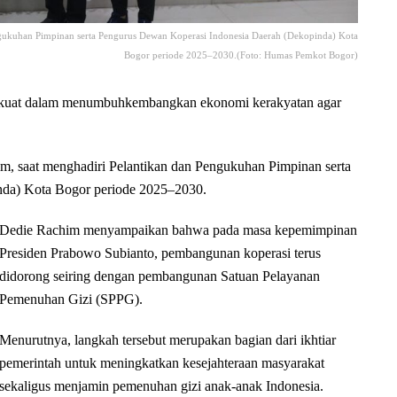
ngukuhan Pimpinan serta Pengurus Dewan Koperasi Indonesia Daerah (Dekopinda) Kota
Bogor periode 2025–2030.(Foto: Humas Pemkot Bogor)
uat dalam menumbuhkembangkan ekonomi kerakyatan agar
m, saat menghadiri Pelantikan dan Pengukuhan Pimpinan serta
da) Kota Bogor periode 2025–2030.
Dedie Rachim menyampaikan bahwa pada masa kepemimpinan
Presiden Prabowo Subianto, pembangunan koperasi terus
didorong seiring dengan pembangunan Satuan Pelayanan
Pemenuhan Gizi (SPPG).
Menurutnya, langkah tersebut merupakan bagian dari ikhtiar
pemerintah untuk meningkatkan kesejahteraan masyarakat
sekaligus menjamin pemenuhan gizi anak-anak Indonesia.