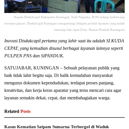
Kepala Disdukcapil Kabupaten Kuningan, Yudi Nugraha, M.Pd sedang berbincang
bersama jajaran. Disdukcapil Kuningan mengantongi delapan produk layanan yang sudah
kantongi hak cipta.(Foto: Humas Pemkab Kuningan)
Inovasi Disdukcapil pertama yang lahir saat itu adalah SI KUDA
CEPAT, yang kemudian disusul berbagai layanan lainnya seperti
PULPEN PNS dan SIPANDUK.
SATUJABAR, KUNINGAN – Sebuah pelayanan publik yang
baik tidak lahir begitu saja. Di balik kemudahan masyarakat
mengurus dokumen kependudukan, terdapat proses panjang,
kreativitas, dan kerja keras aparatur yang terus mencari cara agar
layanan semakin dekat, cepat, dan membahagiakan warga.
Related
Posts
Kasus Kematian Satpam Sumarna Terborgol di Waduk