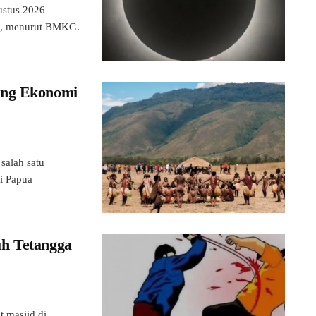
ustus 2026
a., menurut BMKG.
ong Ekonomi
salah satu
i Papua
h Tetangga
masjid di