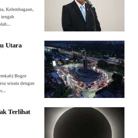
na, Kelembagaan,
 tengah
lah...
u Utara
emkab) Bogor
esa wisata dengan
...
ak Terlihat