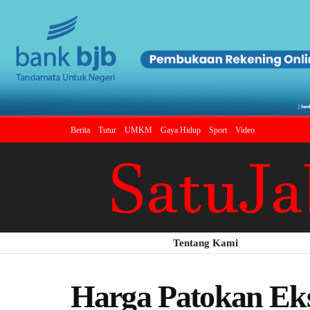
Berita
Tutur
UMKM
Gaya Hidup
Sport
Video
Tentang Kami
Harga Patokan Eks