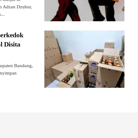
n Adzan Dzuhur,
...
Berkedok
 Disita
upaten Bandung,
menyimpan