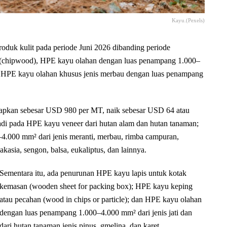
Kayu.(Pexels)
 kulit pada periode Juni 2026 dibanding periode
u (chipwood), HPE kayu olahan dengan luas penampang 1.000–
an HPE kayu olahan khusus jenis merbau dengan luas penampang
etapkan sebesar USD 980 per MT, naik sebesar USD 64 atau
jadi pada HPE kayu veneer dari hutan alam dan hutan tanaman;
4.000 mm² dari jenis meranti, merbau, rimba campuran,
akasia, sengon, balsa, eukaliptus, dan lainnya.
Sementara itu, ada penurunan HPE kayu lapis untuk kotak
kemasan (wooden sheet for packing box); HPE kayu keping
atau pecahan (wood in chips or particle); dan HPE kayu olahan
dengan luas penampang 1.000–4.000 mm² dari jenis jati dan
dari hutan tanaman jenis pinus, gmelina, dan karet.