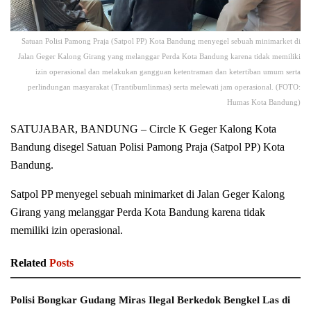
Satuan Polisi Pamong Praja (Satpol PP) Kota Bandung menyegel sebuah minimarket di
Jalan Geger Kalong Girang yang melanggar Perda Kota Bandung karena tidak memiliki
izin operasional dan melakukan gangguan ketentraman dan ketertiban umum serta
perlindungan masyarakat (Trantibumlinmas) serta melewati jam operasional. (FOTO:
Humas Kota Bandung)
SATUJABAR, BANDUNG – Circle K Geger Kalong Kota
Bandung disegel Satuan Polisi Pamong Praja (Satpol PP) Kota
Bandung.
Satpol PP menyegel sebuah minimarket di Jalan Geger Kalong
Girang yang melanggar Perda Kota Bandung karena tidak
memiliki izin operasional.
Related
Posts
Polisi Bongkar Gudang Miras Ilegal Berkedok Bengkel Las di