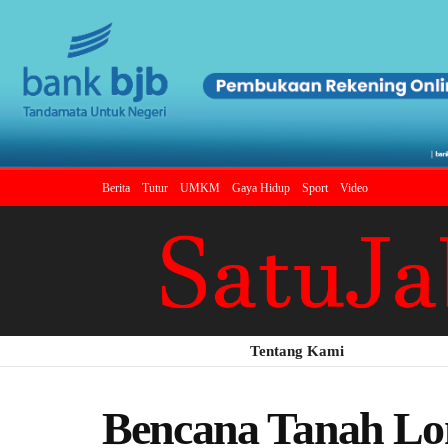
Berita
Tutur
UMKM
Gaya Hidup
Sport
Video
Tentang Kami
Bencana Tanah Lon