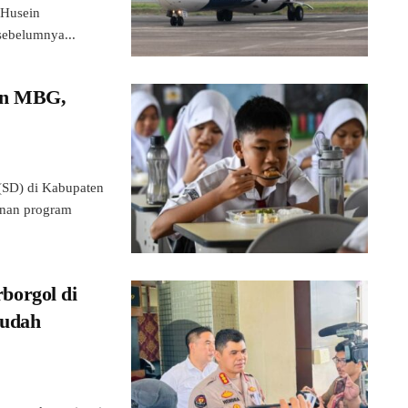
 Husein
sebelumnya...
an MBG,
SD) di Kabupaten
anan program
borgol di
Sudah