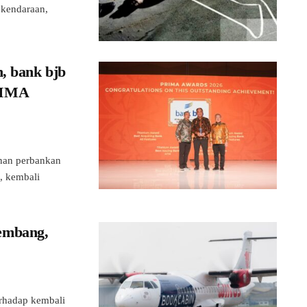
s kendaraan,
, bank bjb
RIMA
nan perbankan
, kembali
embang,
hadap kembali