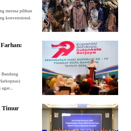
ng merasa pilihan
ang konvensional.
 Farhan:
) Bandung
(Harkopnas)
agar...
 Timur