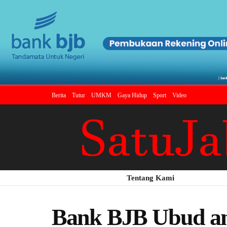
Berita
Tutur
UMKM
Gaya Hidup
Sport
Video
Tentang Kami
Bank BJB Ubud an