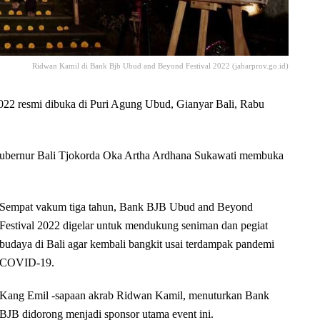
Ridwan Kamil di Bank Bjb Ubud and Beyond Festival 2022 (jabarprov.go.id)
 resmi dibuka di Puri Agung Ubud, Gianyar Bali, Rabu
ubernur Bali Tjokorda Oka Artha Ardhana Sukawati membuka
Sempat vakum tiga tahun, Bank BJB Ubud and Beyond
Festival 2022 digelar untuk mendukung seniman dan pegiat
budaya di Bali agar kembali bangkit usai terdampak pandemi
COVID-19.
Kang Emil -sapaan akrab Ridwan Kamil, menuturkan Bank
BJB didorong menjadi sponsor utama event ini.