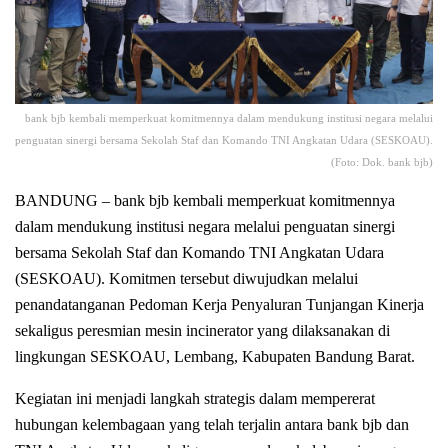
bank bjb kembali memperkuat komitmennya dalam mendukung institusi negara melalui
penguatan sinergi bersama Sekolah Staf dan Komando TNI Angkatan Udara (SESKOAU).
(Foto: Dok. bank bjb)
BANDUNG – bank bjb kembali memperkuat komitmennya
dalam mendukung institusi negara melalui penguatan sinergi
bersama Sekolah Staf dan Komando TNI Angkatan Udara
(SESKOAU). Komitmen tersebut diwujudkan melalui
penandatanganan Pedoman Kerja Penyaluran Tunjangan Kinerja
sekaligus peresmian mesin incinerator yang dilaksanakan di
lingkungan SESKOAU, Lembang, Kabupaten Bandung Barat.
Kegiatan ini menjadi langkah strategis dalam mempererat
hubungan kelembagaan yang telah terjalin antara bank bjb dan