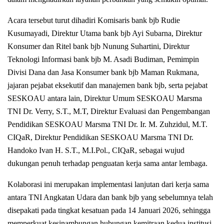
Acara tersebut turut dihadiri Komisaris bank bjb Rudie
Kusumayadi, Direktur Utama bank bjb Ayi Subarna, Direktur
Konsumer dan Ritel bank bjb Nunung Suhartini, Direktur
Teknologi Informasi bank bjb M. Asadi Budiman, Pemimpin
Divisi Dana dan Jasa Konsumer bank bjb Maman Rukmana,
jajaran pejabat eksekutif dan manajemen bank bjb, serta pejabat
SESKOAU antara lain, Direktur Umum SESKOAU Marsma
TNI Dr. Verry, S.T., M.T, Direktur Evaluasi dan Pengembangan
Pendidikan SESKOAU Marsma TNI Dr. Ir. M. Zuhzidul, M.T.
CIQaR, Direktur Pendidikan SESKOAU Marsma TNI Dr.
Handoko Ivan H. S.T., M.I.Pol., CIQaR, sebagai wujud
dukungan penuh terhadap penguatan kerja sama antar lembaga.
Kolaborasi ini merupakan implementasi lanjutan dari kerja sama
antara TNI Angkatan Udara dan bank bjb yang sebelumnya telah
disepakati pada tingkat kesatuan pada 14 Januari 2026, sehingga
memperkuat kesinambungan hubungan kemitraan kedua institusi.