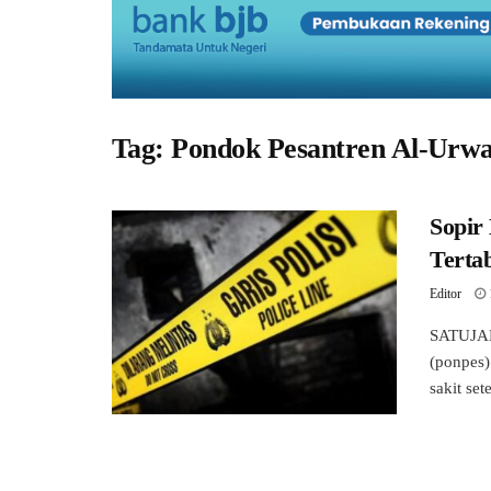
Tag:
Pondok Pesantren Al-Urwa
Sopir
Terta
Editor
SATUJAB
(ponpes)
sakit set