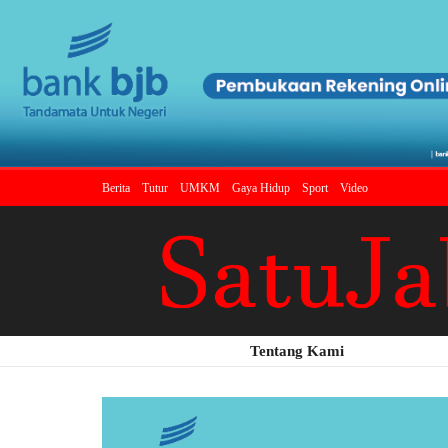
Berita
Tutur
UMKM
Gaya Hidup
Sport
Video
Tentang Kami