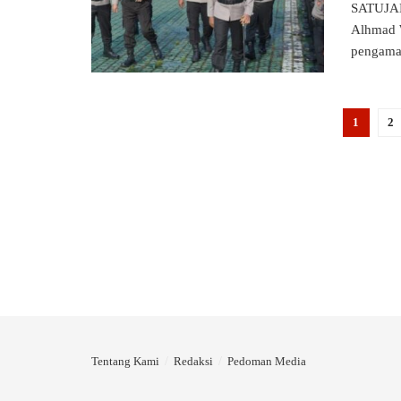
SATUJAB
Alhmad W
pengaman
1
2
Tentang Kami
Redaksi
Pedoman Media