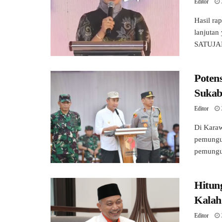
Editor
Hasil ra
lanjutan
SATUJAB
Poten
Sukab
Editor
Di Karaw
pemungu
pemungut
Hitun
Kalah
Editor