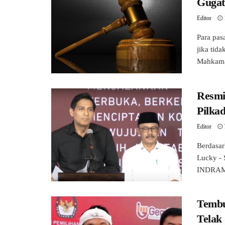
Gugat
Editor
Para pa
jika tid
Mahkamah
Resmi
Pilka
Editor
Berdasark
Lucky -
INDRAMA
Tembu
Telak 