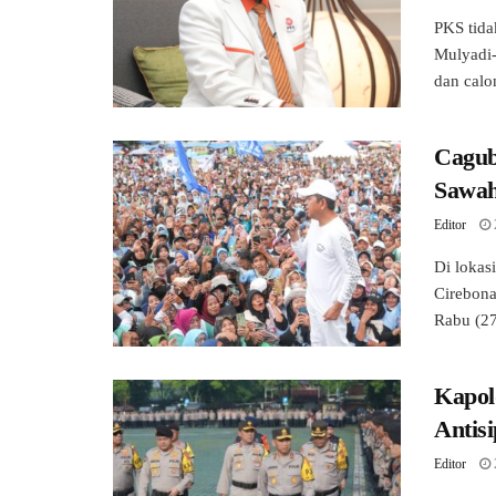
PKS tida
Mulyadi
dan calon
Cagub
Sawah
Editor
Di lokas
Cirebon
Rabu (27
Kapol
Antis
Editor