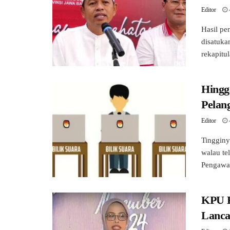
Editor
Hasil pe
disatuk
rekapitul
Hingg
Pelan
Editor
Tingginy
walau t
Pengawas
KPU K
Lanca