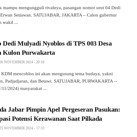
k mampu mengungguli rivalnya, pasangan nomor urut 04 Dedi
-Erwan Setiawan. SATUJABAR, JAKARTA – Calon gubernur
 wakil ...
 Dedi Mulyadi Nyoblos di TPS 003 Desa
 Kulon Purwakarta
26 NOVEMBER 2024 - 20:18
i KDM mencoblos ini akan mengusung tema budaya, yakni
an, Padjadjaran, dan Betawi. SATUJABAR, PURWAKARTA --
/11/2024) masyarakat ...
da Jabar Pimpin Apel Pergeseran Pasukan:
ipasi Potensi Kerawanan Saat Pilkada
25 NOVEMBER 2024 - 17:33