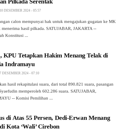
an Pilkada Serentak
10 DESEMBER 2024 - 05:57
sangan calon mempunyai hak untuk mengajukan gugatan ke MK
ak menerima hasil pilkada. SATUJABAR, JAKARTA --
 Konstitusi ...
, KPU Tetapkan Hakim Menang Telak di
da Indramayu
7 DESEMBER 2024 - 07:10
an hasil rekapitulasi suara, dari total 890.821 suara, pasangan
 Syaefudin memperoleh 602.286 suara. SATUJABAR,
YU -- Komisi Pemilihan ...
s di Atas 55 Persen, Dedi-Erwan Menang
di Kota ‘Wali’ Cirebon