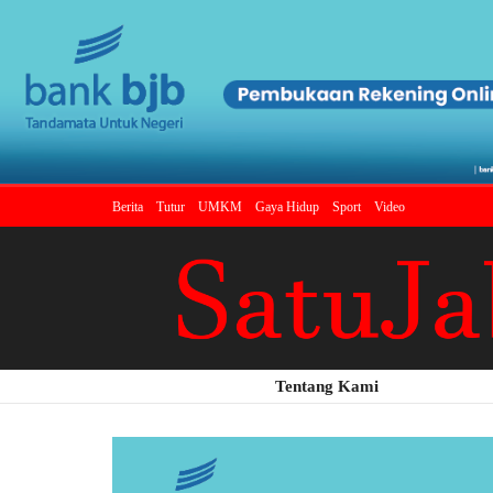
Berita
Tutur
UMKM
Gaya Hidup
Sport
Video
Tentang Kami