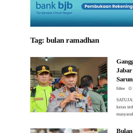
Tag:
bulan ramadhan
Gangg
Jabar
Sarun
Editor
SATUJAB
keras te
masyarak
Bulan