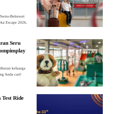
wiss-Belresort
eka Escape 2026,
uran Seru
 Hompimplay
buran keluarga
ng Anda cari!
 Test Ride