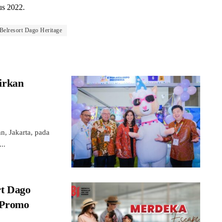
us 2022.
Belresort Dago Heritage
irkan
, Jakarta, pada
..
rt Dago
 Promo