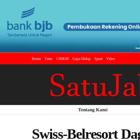
Berita
Tutur
UMKM
Gaya Hidup
Sport
Video
Tentang Kami
Swiss-Belresort D