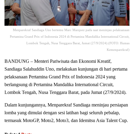
Menparekraf Sandiaga Uno bertemu Marc Marquez pada saat meninjau pelaksanaan
Pertamina Grand Prix of Indonesia 2024 di Pertamina Mandalika International Circuit,
Lombok Tengah, Nusa Tenggara Barat, Jumat (27/9/2024).(FOTO: Humas
Kemenparekraf)
BANDUNG – Menteri Pariwisata dan Ekonomi Kreatif,
Sandiaga Salahuddin Uno, melakukan kunjungan di hari pertama
pelaksanaan Pertamina Grand Prix of Indonesia 2024 yang
berlangsung di Pertamina Mandalika International Circuit,
Lombok Tengah, Nusa Tenggara Barat, pada Jumat (27/9/2024).
Dalam kunjungannya, Menparekraf Sandiaga meninjau persiapan
lomba yang dimulai dengan sesi latihan bagi seluruh pebalap,
termasuk MotoGP, Moto2, Moto3, dan Idemitsu Asia Talent Cup.