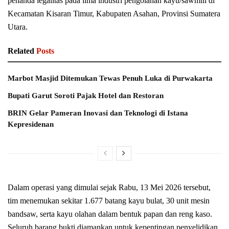
penanda legalitas pada lima industri pengolahan kayu/sawmill di
Kecamatan Kisaran Timur, Kabupaten Asahan, Provinsi Sumatera
Utara.
Related
Posts
Marbot Masjid Ditemukan Tewas Penuh Luka di Purwakarta
Bupati Garut Soroti Pajak Hotel dan Restoran
BRIN Gelar Pameran Inovasi dan Teknologi di Istana
Kepresidenan
Dalam operasi yang dimulai sejak Rabu, 13 Mei 2026 tersebut,
tim menemukan sekitar 1.677 batang kayu bulat, 30 unit mesin
bandsaw, serta kayu olahan dalam bentuk papan dan reng kaso.
Seluruh barang bukti diamankan untuk kepentingan penyelidikan