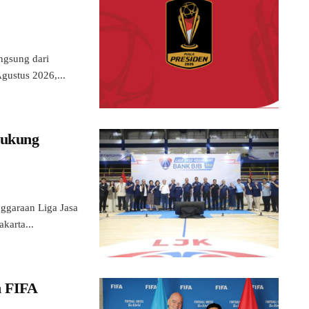
gsung dari
gustus 2026,...
Dukung
ggaraan Liga Jasa
karta...
n FIFA