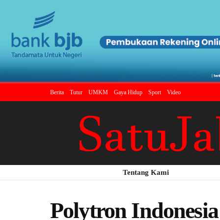
Berita
Tutur
UMKM
Gaya Hidup
Sport
Video
Tentang Kami
Polytron Indonesia