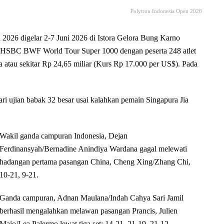
Polytron Indonesia Open 2026
6 digelar 2-7 Juni 2026 di Istora Gelora Bung Karno
 HSBC BWF World Tour Super 1000 dengan peserta 248 atlet
a atau sekitar Rp 24,65 miliar (Kurs Rp 17.000 per US$). Pada
dari ujian babak 32 besar usai kalahkan pemain Singapura Jia
Wakil ganda campuran Indonesia, Dejan
Ferdinansyah/Bernadine Anindiya Wardana gagal melewati
hadangan pertama pasangan China, Cheng Xing/Zhang Chi,
10-21, 9-21.
Ganda campuran, Adnan Maulana/Indah Cahya Sari Jamil
berhasil mengalahkan melawan pasangan Prancis, Julien
Maio/Lea Palermo lewat tiga set: 14-21, 21-19, 21-12.