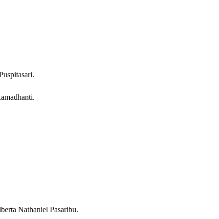
uspitasari.
Ramadhanti.
berta Nathaniel Pasaribu.