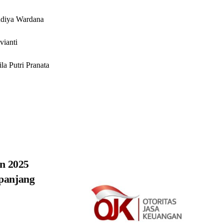
ndiya Wardana
vianti
a Putri Pranata
n 2025
epanjang