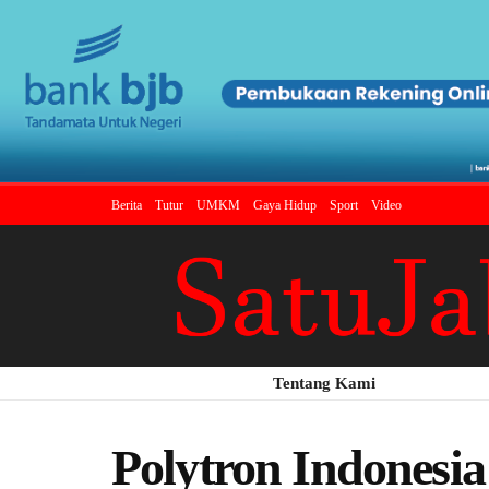
Berita
Tutur
UMKM
Gaya Hidup
Sport
Video
Tentang Kami
Polytron Indonesia