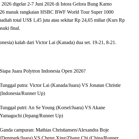
6 digelar 2-7 Juni 2026 di Istora Gelora Bung Karno
 2026 masuk rangkaian HSBC BWF World Tour Super 1000
adiah total US$ 1,45 juta atau sekitar Rp 24,65 miliar (Kurs Rp
uki final.
onesia) kalah dari Victor Lai (Kanada) dua set. 19-21, 8-21.
Siapa Juara Polytron Indonesia Open 2026?
Tunggal putra: Victor Lai (Kanada/Juara) VS Jonatan Christie
(Indonesia/Runner Up)
Tunggal putri: An Se Young (Korsel/Juara) VS Akane
Yamaguchi (Jepang/Runner Up)
Ganda campuran: Mathias Christiansen/Alexandra Boje
(Denmark/Juara) VS Cheng Xing/Zhang Chi (China/Runner