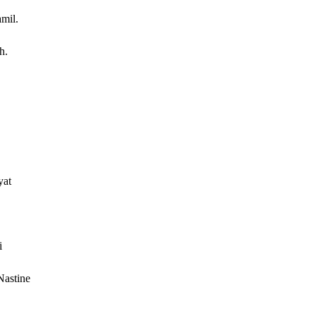
mil.
h.
yat
i
Nastine