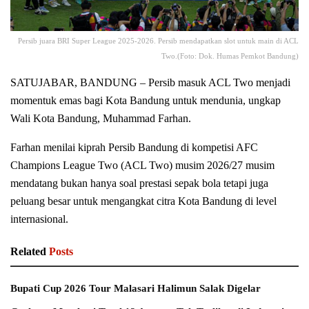
Persib juara BRI Super League 2025-2026. Persib mendapatkan slot untuk main di ACL
Two.(Foto: Dok. Humas Pemkot Bandung)
SATUJABAR, BANDUNG – Persib masuk ACL Two menjadi
momentuk emas bagi Kota Bandung untuk mendunia, ungkap
Wali Kota Bandung, Muhammad Farhan.
Farhan menilai kiprah Persib Bandung di kompetisi AFC
Champions League Two (ACL Two) musim 2026/27 musim
mendatang bukan hanya soal prestasi sepak bola tetapi juga
peluang besar untuk mengangkat citra Kota Bandung di level
internasional.
Related
Posts
Bupati Cup 2026 Tour Malasari Halimun Salak Digelar