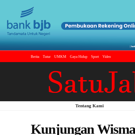
Berita
Tutur
UMKM
Gaya Hidup
Sport
Video
Tentang Kami
Kunjungan Wisman 