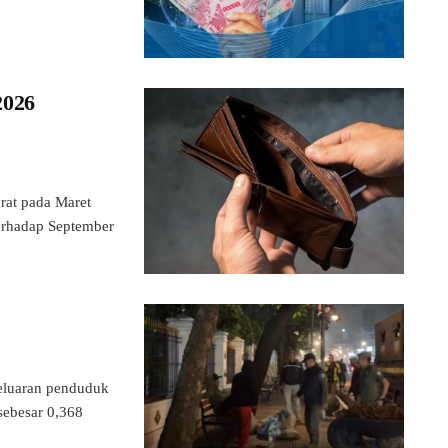
2026
at pada Maret
terhadap September
luaran penduduk
sebesar 0,368