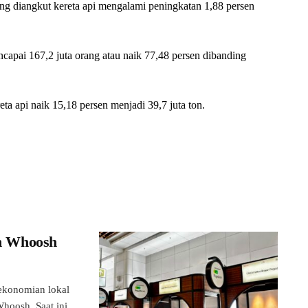
g diangkut kereta api mengalami peningkatan 1,88 persen
pai 167,2 juta orang atau naik 77,48 persen dibanding
a api naik 15,18 persen menjadi 39,7 juta ton.
n Whoosh
konomian lokal
hoosh. Saat ini,