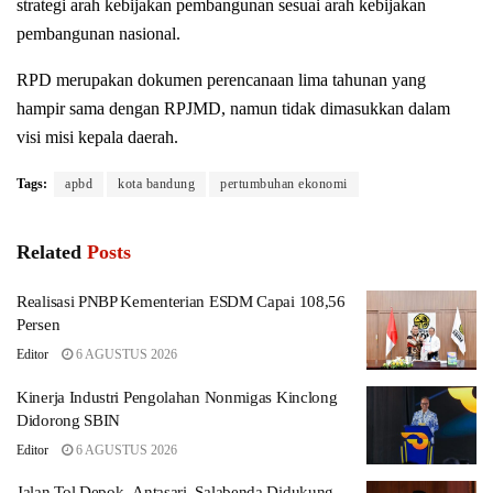
strategi arah kebijakan pembangunan sesuai arah kebijakan
pembangunan nasional.
RPD merupakan dokumen perencanaan lima tahunan yang
hampir sama dengan RPJMD, namun tidak dimasukkan dalam
visi misi kepala daerah.
Tags:
apbd
kota bandung
pertumbuhan ekonomi
Related
Posts
Realisasi PNBP Kementerian ESDM Capai 108,56
Persen
Editor
6 AGUSTUS 2026
Kinerja Industri Pengolahan Nonmigas Kinclong
Didorong SBIN
Editor
6 AGUSTUS 2026
Jalan Tol Depok–Antasari–Salabenda Didukung