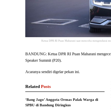
Ketua DPR RI Puan Maharani saat mencoba mengendarai mobil
BANDUNG: Ketua DPR RI Puan Maharani mengecek pe
Speaker Summit (P20).
Acaranya sendiri digelar pekan ini.
Related
Posts
‘Bang Jago’ Anggota Ormas Palak Warga di
SPBU di Bandung Diringkus