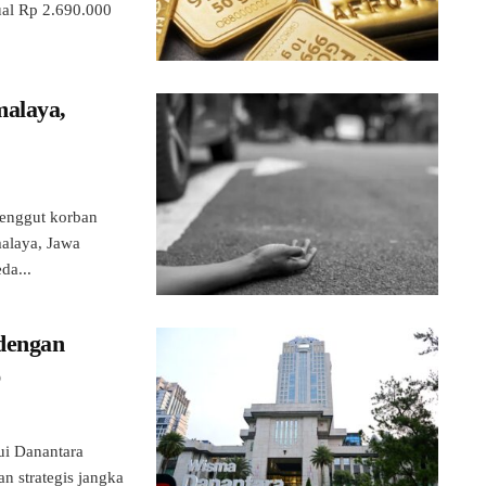
ual Rp 2.690.000
malaya,
nggut korban
malaya, Jawa
da...
 dengan
p
i Danantara
n strategis jangka