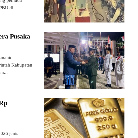
ang pemuda
SPBU di
era Pusaka
smanto
rintah Kabupaten
n...
 Rp
26 jenis