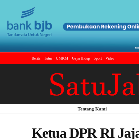
Berita
Tutur
UMKM
Gaya Hidup
Sport
Video
Tentang Kami
Ketua DPR RI Jaja