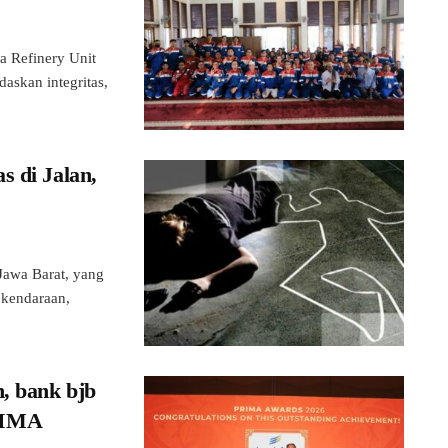
 Refinery Unit
askan integritas,
s di Jalan,
awa Barat, yang
s kendaraan,
, bank bjb
RIMA