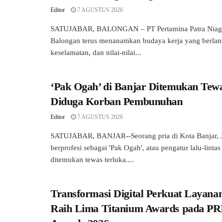
Editor
7 AGUSTUS 2026
SATUJABAR, BALONGAN – PT Pertamina Patra Niaga
Balongan terus menanamkan budaya kerja yang berland
keselamatan, dan nilai-nilai...
‘Pak Ogah’ di Banjar Ditemukan Tewa
Diduga Korban Pembunuhan
Editor
7 AGUSTUS 2026
SATUJABAR, BANJAR--Seorang pria di Kota Banjar, J
berprofesi sebagai 'Pak Ogah', atau pengatur lalu-linta
ditemukan tewas terluka....
Transformasi Digital Perkuat Layanan
Raih Lima Titanium Awards pada P