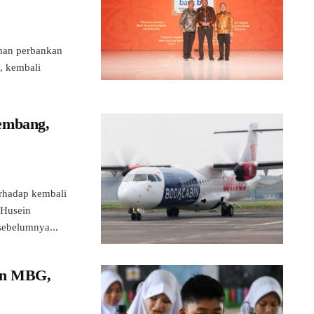
nan perbankan
, kembali
embang,
hadap kembali
 Husein
sebelumnya...
an MBG,