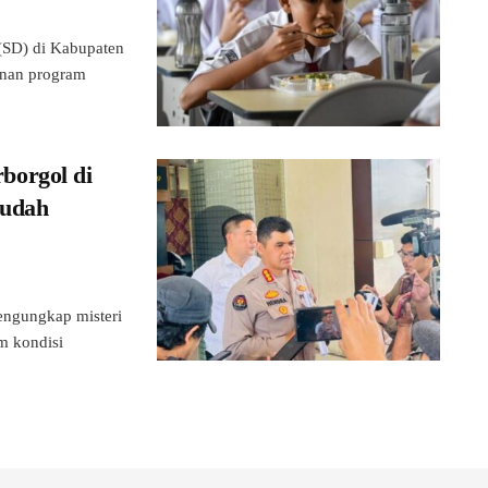
SD) di Kabupaten
anan program
borgol di
Sudah
ngungkap misteri
m kondisi