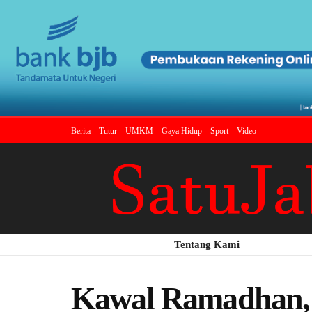
Berita
Tutur
UMKM
Gaya Hidup
Sport
Video
Tentang Kami
Kawal Ramadhan, 