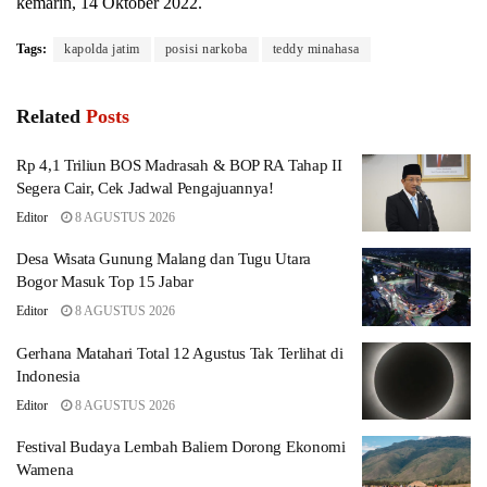
kemarin, 14 Oktober 2022.
Tags:
kapolda jatim
posisi narkoba
teddy minahasa
Related
Posts
Rp 4,1 Triliun BOS Madrasah & BOP RA Tahap II
Segera Cair, Cek Jadwal Pengajuannya!
Editor
8 AGUSTUS 2026
Desa Wisata Gunung Malang dan Tugu Utara
Bogor Masuk Top 15 Jabar
Editor
8 AGUSTUS 2026
Gerhana Matahari Total 12 Agustus Tak Terlihat di
Indonesia
Editor
8 AGUSTUS 2026
Festival Budaya Lembah Baliem Dorong Ekonomi
Wamena