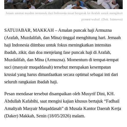
Jutaan ummat muslim termasuk dari Indonesia muai bergerak ke Arafah untuk mengikuti
prosesi wukuf. (Dok. Istimewa)
SATUJABAR, MAKKAH – Amalan puncak haji Armuzna
(Arafah, Muzdalifah, dan Mina) tinggal menghitung hari. Jemaah
haji Indonesia diimbau untuk fokus meningkatkan intensitas
ibadah, zikir, dan doa menjelang fase puncak haji di Arafah,
Muzdalifah, dan Mina (Armuzna). Momentum di tempat-tempat
suci (masyair muqaddasah) tersebut merupakan kesempatan
krusial yang harus dimanfaatkan secara optimal sebagai inti dari
seluruh rangkaian ibadah haji.
Pesan mendasar tersebut disampaikan oleh Musyrif Dini, KH.
Abdullah Kafabihi, saat mengisi kajian khusus bertajuk “Fadhail
Amaliyah Masyair Muqaddasah” di Musala Kantor Daerah Kerja
(Daker) Makkah, Senin (18/05/2026) malam.