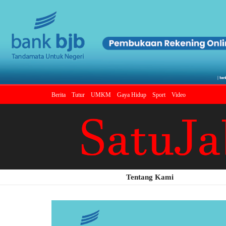
Berita
Tutur
UMKM
Gaya Hidup
Sport
Video
Tentang Kami