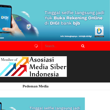
Pedoman Media