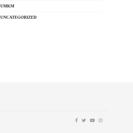
UMKM
UNCATEGORIZED