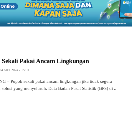
 Sekali Pakai Ancam Lingkungan
24 MEI 2024 - 15:01
– Popok sekali pakai ancam lingkungan jika tidak segera
n solusi yang menyeluruh. Data Badan Pusat Statistik (BPS) di ...