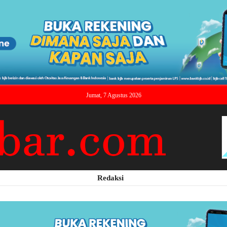
Jumat, 7 Agustus 2026
Redaksi