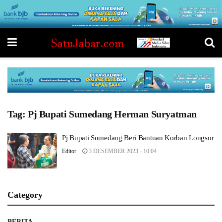
Tag:
Pj Bupati Sumedang Herman Suryatman
Pj Bupati Sumedang Beri Bantuan Korban Longsor
Editor
3 DESEMBER 2023 - 10:04
Category
BERITA