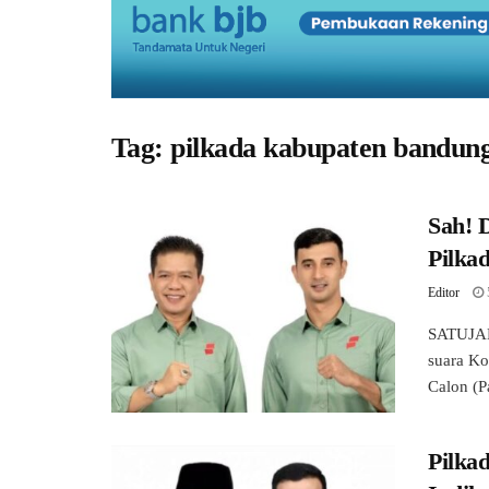
Tag:
pilkada kabupaten bandun
Sah! 
Pilka
Editor
SATUJAB
suara K
Calon (P
Pilka