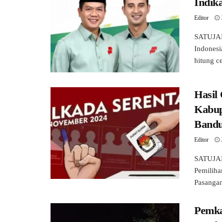
Indik
Editor
SATUJAB
Indonesi
hitung ce
Hasil
Kabup
Bandu
Editor
SATUJAB
Pemiliha
Pasangan
Pemka