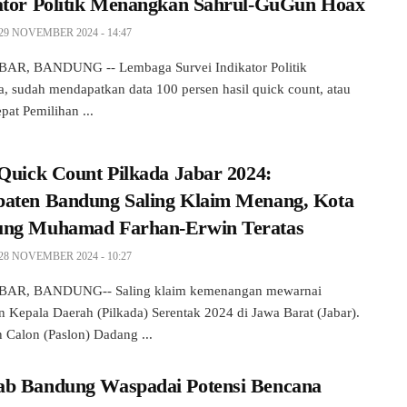
ator Politik Menangkan Sahrul-GuGun Hoax
29 NOVEMBER 2024 - 14:47
AR, BANDUNG -- Lembaga Survei Indikator Politik
a, sudah mendapatkan data 100 persen hasil quick count, atau
pat Pemilihan ...
 Quick Count Pilkada Jabar 2024:
aten Bandung Saling Klaim Menang, Kota
ng Muhamad Farhan-Erwin Teratas
28 NOVEMBER 2024 - 10:27
AR, BANDUNG-- Saling klaim kemenangan mewarnai
n Kepala Daerah (Pilkada) Serentak 2024 di Jawa Barat (Jabar).
 Calon (Paslon) Dadang ...
b Bandung Waspadai Potensi Bencana