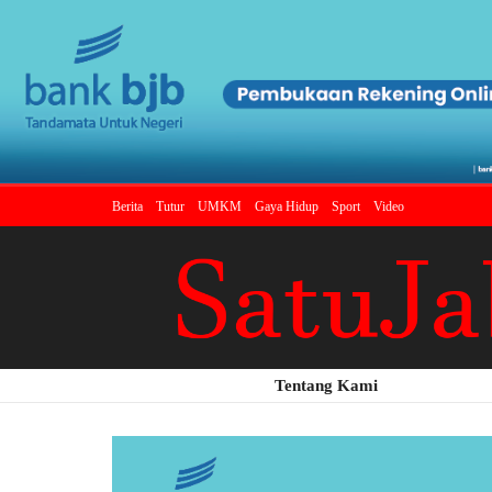
Berita
Tutur
UMKM
Gaya Hidup
Sport
Video
Tentang Kami