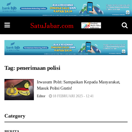
Tag:
penerimaan polisi
Irwasum Polri: Sampaikan Kepada Masyarakat,
Masuk Polisi Gratis!
Editor
18 FEBRUARI 2025 - 12:41
Category
BERITA