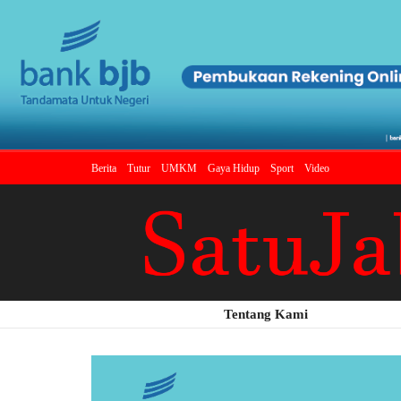
Berita
Tutur
UMKM
Gaya Hidup
Sport
Video
Tentang Kami