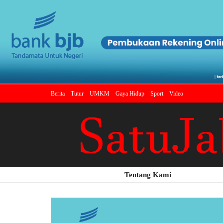
Berita
Tutur
UMKM
Gaya Hidup
Sport
Video
Tentang Kami