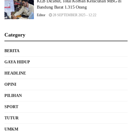
KLB Dicabut, Total Korban Keracunan MBG di
Bandung Barat 1.315 Orang
Editor
28 SEPTEMBER 2025 - 12:22
Category
BERITA
GAYA HIDUP
HEADLINE
OPINI
PILIHAN
SPORT
TUTUR
UMKM