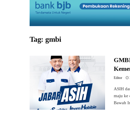
Tag:
gmbi
GMBI 
Kemen
Editor
ASIH dan
maju ke
Bawah In