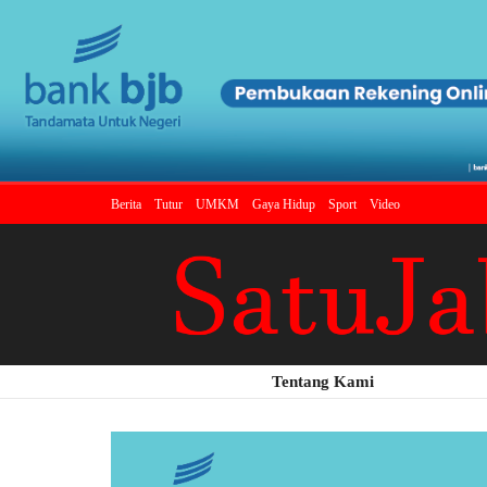
Berita
Tutur
UMKM
Gaya Hidup
Sport
Video
Tentang Kami