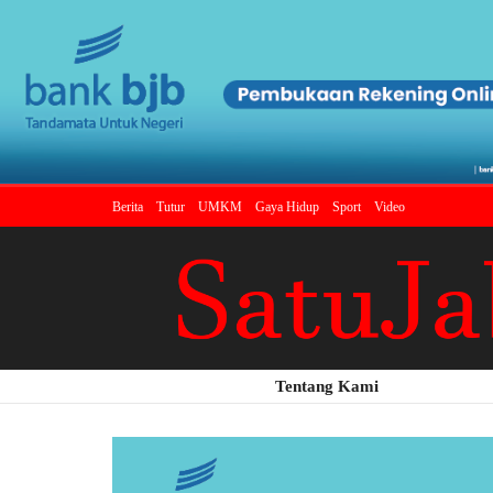
Berita
Tutur
UMKM
Gaya Hidup
Sport
Video
Tentang Kami