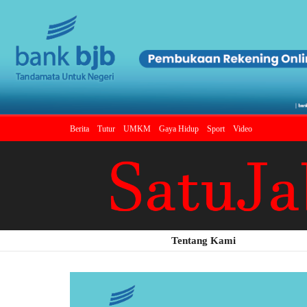
Berita
Tutur
UMKM
Gaya Hidup
Sport
Video
Tentang Kami