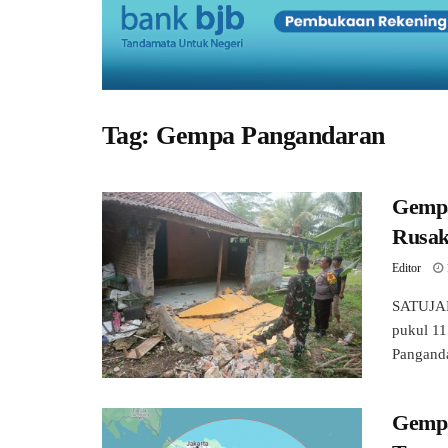
Tag:
Gempa Pangandaran
Gempa
Rusa
Editor
SATUJAB
pukul 11
Panganda
Gempa