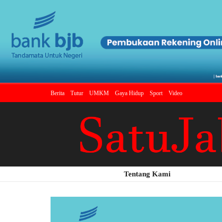
Berita
Tutur
UMKM
Gaya Hidup
Sport
Video
Tentang Kami